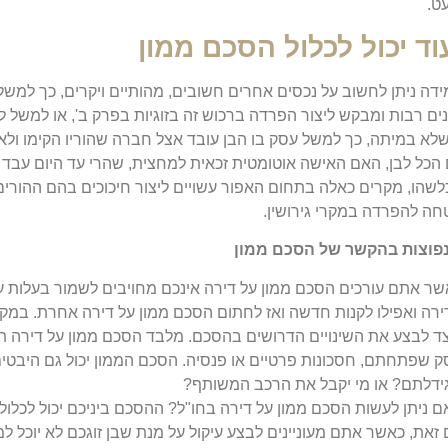
ט.
ד יכול לכלול הסכם ממון
דה ניתן לחשוב על נכסים אחרים חשובים, מהותיים ויקרים, כך למשל 
ים רבות ומבקש ליצור הפרדה ברכוש זה בזוגיות בפרק ב', או למשל 
לא במיתה, כך למשל עסק בו הבן עובד אצל חברה שהוריו הקימו ולאט
הכל לבן, האם האישה אוטומטית זכאית למחצית, שהרי עד היום עבד
שהו, מקרים כאלה בתחום האפור עשויים ליצור חיכוכים בהם ההורי
ה להפרדה במקרי גירושין.
פוצות בהקשר של הסכם ממון
שר אתם עורכים הסכם ממון על דירה אינכם מחויבים לשמור בעלות ע
ירה ואפילו לקנות חדשה ואז לחתום הסכם ממון על דירה אחרת. במקר
צד לבצע את השינויים הדרושים בהסכם. מלבד הסכם ממון על דירה תו
ק שפתחתם, חסכונות פרטיים או פנסיה. הסכם הממון יכול גם היבטים
ידלתם? או מי יקבל את הרכב המשותף?
 ניתן לעשות הסכם ממון על דירה בחו"ל? ההסכם ביניכם יכול לכלול כל
זאת, כאשר אתם מעוניינים לבצע עיקול על מנת שבן זוגכם לא יוכל 