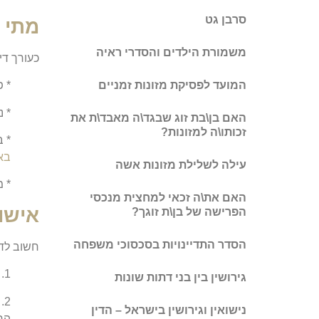
סרבן גט
מתי 
משמורת הילדים והסדרי ראיה
כעורך די
המועד לפסיקת מזונות זמניים
* פ
* נ
האם בן\בת זוג שבגד\ה מאבד\ת את
זכותו\ה למזונות?
* ב
בא
עילה לשלילת מזונות אשה
* 
האם את\ה זכאי למחצית מנכסי
אישו
הפרישה של בן\ת זוגך?
הסדר התדיינויות בסכסוכי משפחה
חשוב לדע
1. לפני הנישואין: ניתן לאשר בפני נוטריון או רושם נישואין.
גירושין בין בני דתות שונות
2
נישואין וגירושין בישראל – הדין
הרב