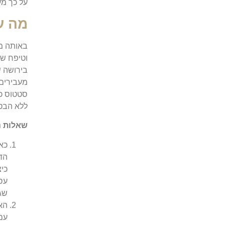
על כך מע
מה עו
באותה מי
וטיפח שנ
בירושה ש
מעבירים 
סטטוס כל
ללא הבטח
שאלות נ
כא
הד
כי
עס
שג
האם
עם 