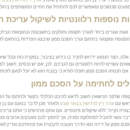
ונעים סכסוכים ומאפשרים לכם להתחיל את החיים המשותפים ברגל י
ת נוספות רלוונטיות לשיקול עריכת 
זוגות שגרים ביחד לאורך תקופה וחולקים בחשבונות ובהוצאות הבית
מנוסה ומקצועי בתחום עורך הסכם ממון שיבצע הפרדות בהתאם לד
אלה, הצד הנפגע ידרוש להכיר בו כידוע בציבור, במקרה כזה וככל שיו
שואים עשויים להיות רלוונטיים גם לגביכם. לכן, אם יש נכסים, חשוב 
 אם תנסחו הסכם ממון תוכלו לוודא כי בן/בת הזוג לא יוכל לטעון לזכו
לים לחתימה על הסכם ממון
פה שלפני הנישואין חשוב לדאוג להיבט הכלכלי בקשר ולחתום על הסכם
אש עם
עורך דין לגירושין בבאר שבע
ולאחר מכן לדבר בנועם עם בן ה
ורה נקייה" ללא שיקולים פיננסיים. אם אתם מרגישים כי אתם צריכים
דבר עשוי להוביל למחלוקת זמנית, אך לחסוך לכם מאבקים ארוכים 
סכם ממון על דירה הוא הדרך הטובה להבטיח את זכויותיכם ועדיין ל