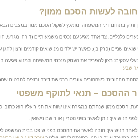
חובה לעשות הסכם ממון?
ן ותיק בתחום דיני המשפחה, מומלץ לשקול הסכם ממון במצבים הבאי
ערים כלכליים: צד אחד מגיע עם נכסים משמעותיים (דירה, מגרש, הון נ
ישואים שניים (פרק ב'): כאשר יש ילדים מנישואים קודמים ורצון להגן
עלי עסקים: רצון להפריד את העסק מנכסי המשפחה ולמנוע פגיעה בו 
ר שבע
מתנות מההורים: כשההורים עוזרים ברכישת דירה ורוצים להבטיח ש
ר ההסכם – תנאי לתוקף משפטי
ת: הסכם ממון שנחתם במגירה אינו שווה את הנייר עליו הוא כתוב. כד
. לאחר הנישואין: חובה לאשר את ההסכם בפני שופט בבית המשפט לע
ני.במשרד עו"ד בן חנן, בהאתם לנסיון שלנו כ
עורך דין גירושין בבאר