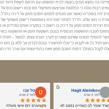
דינה בה נמצא הנכס בקשה לבית המשפט עם תרגום לשפת היעד המקומ
ים רבות נגלה כי החלטות שביצענו משיקולי מס (כמו רישום נכס על 
ץ יהיו בעוכרינו כאשר אנו מנסים לממש הסכם ממון על דירה בחו"ל. 
וכיח כי הוא שלנו. הדרך לפתור זאת היא באמצעות רישום משותף של
כס ויצירת הסכם ממון על דירה בו רשום כי במקרה ואתם נפרדים או 
תאם לגובה ההשקעה הכספית בנכס, השקעת הזמן או ההשקעה בשיפו
שר להוסיף תנאים שאינם קשורים לערך הנכס עצמו. למשל – תוכלו לא
הגיעם לגיל 21 או לקבוע כי יוכלו להתגורר בנכס לבדם אך ללא בן 
כלו לקבל במהלך ניסוח הסכם ממון וזאת בהתייעצות עם עורך הדין ה
Hagit Aleinikov
טל עבו
לפני 4 שנים
לפני 4 שנים
משרד שעזר לנו כשהיינו במצב לא 
מקצוענים יחס אישי מעולה