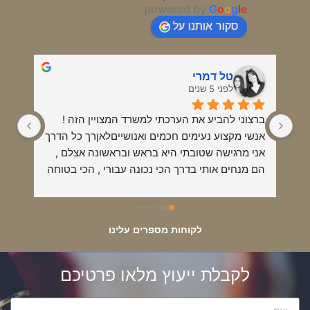
powered by
G
o
o
g
l
e
סקור אותנו על
טל דמרי
לפני 5 שנים
ברצוני להביע את הערכתי למשרד המצויין הזה !
אנשי מקצוע נעימים חכמים ואנושייםלאןרך כל הדרך 
אני מרגישה שטובתי היא בראש ובראשונה אצלם , 
הם מנחים אותי בדרך הכי נכונה עבורי , הכי בטוחה 
והכי מקצועית !תמיד אמליץ עליהם כאנשי מקצוע 
מס אחת בתחום !!!
לקוחות מספרים עלינו
לקבלת ייעוץ מלאו פרטיכם