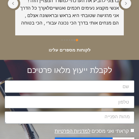
ברצוני להביע את הערכתי למשרד המצויין הזה !
אנשי מקצוע נעימים חכמים ואנושייםלאןרך כל הדרך 
אני מרגישה שטובתי היא בראש ובראשונה אצלם , 
הם מנחים אותי בדרך הכי נכונה עבורי , הכי בטוחה 
והכי מקצועית !תמיד אמליץ עליהם כאנשי מקצוע 
מס אחת בתחום !!!
לקוחות מספרים עלינו
לקבלת ייעוץ מלאו פרטיכם
קראתי ואני מסכים
למדניות הפרטיות