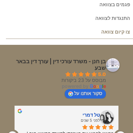
פגמים בצוואה
התנגדות לצוואה
צו קיום צוואה
בן חנן - משרד עורכי דין | עורך דין בבאר
שבע
5.0
מבוסס על 23 ביקורות
powered by
G
o
o
g
l
e
סקור אותנו על
טל דמרי
לפני 5 שנים