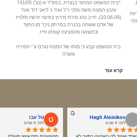
.
*בית המשפט המחוזי בנצרת, בפס"ד א (נצ') 741/05
עזבון המנוח משה מלכי ז"ל ואח' נ' ליאני דוד ואח'
יות
(10.06.09), חייב נהג סירת מירוץ בפיצוי יורשיו ותלוייו
וי
של אדם ששחה בכנרת במרחק ניכר מן החוף
וכתוצאה מהפגיעה קופחו חייו.
בית המשפט קבע כי מותו של המנוח נגרם ע"י הסירה
אשרה
קרא עוד
Hagit Aleinikov
טל עבו
לפני 4 שנים
לפני 4 שנים
משרד שעזר לנו כשהיינו במצב לא 
מקצוענים יחס אישי מעולה