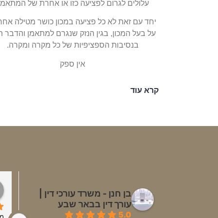
עלולים לגרום לפציעה כזו או אחרת של המתאמן
יחד עם זאת לא כל פציעה במכון כושר מטילה אחר
על בעל המכון, בגין הנזק שנגרם למתאמן והדבר תל
בנסיבות הספציפיות של כל מקרה ומקרה.
אין ספק
קרא עוד
ולין
רוזית בוקר
בן חנן - משרד עורכי דין |
לפני 3 שנים
עורך דין בבאר שבע
5.0
זמינים בכל עת ולכל שאלה,שירות 
החוויה שלי מול אלי ושמעון בן חנן 