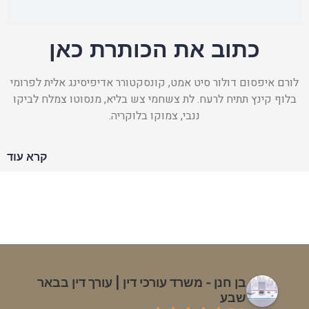
כתוב את הכותרת כאן
לורם איפסום דולור סיט אמט, קונסקטורר אדיפיסינג אלית לפרומי
בלוף קינץ תתיח לרעח. לת צשחמי צש בליא, מנסוטו צמלח לביקו
ננבי, צמוקו בלוקריה.
קרא עוד
בן חנן - משרד עורכי דין | עורך דין בבאר
שבע