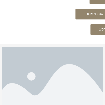
אזרחי מסחרי
קעין