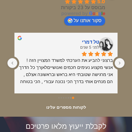
5.0
מבוסס על 23 ביקורות
powered by
G
o
o
g
l
e
סקור אותנו על
טל דמרי
לפני 5 שנים
ברצוני להביע את הערכתי למשרד המצויין הזה !
אנשי מקצוע נעימים חכמים ואנושייםלאןרך כל הדרך 
אני מרגישה שטובתי היא בראש ובראשונה אצלם , 
הם מנחים אותי בדרך הכי נכונה עבורי , הכי בטוחה 
והכי מקצועית !תמיד אמליץ עליהם כאנשי מקצוע 
מס אחת בתחום !!!
לקוחות מספרים עלינו
לקבלת ייעוץ מלאו פרטיכם