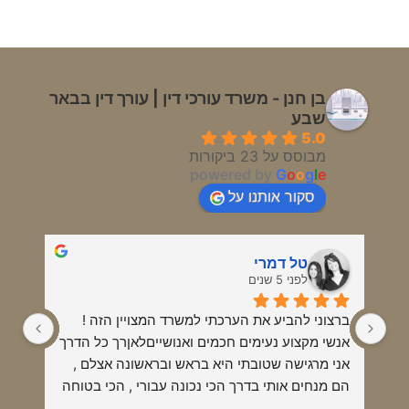
בן חנן - משרד עורכי דין | עורך דין בבאר
שבע
5.0
מבוסס על 23 ביקורות
powered by
G
o
o
g
l
e
סקור אותנו על
טל דמרי
לפני 5 שנים
ברצוני להביע את הערכתי למשרד המצויין הזה !
אנשי מקצוע נעימים חכמים ואנושייםלאןרך כל הדרך 
אני מרגישה שטובתי היא בראש ובראשונה אצלם , 
הם מנחים אותי בדרך הכי נכונה עבורי , הכי בטוחה 
והכי מקצועית !תמיד אמליץ עליהם כאנשי מקצוע 