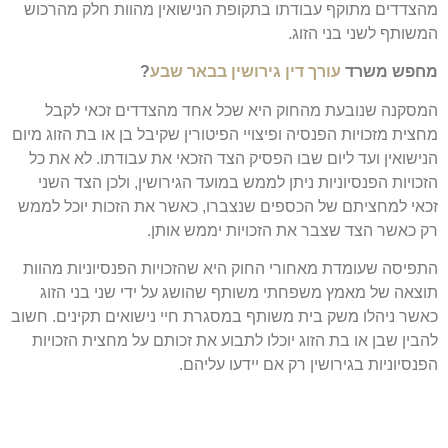
מהצדדים מתוקף עבודתו בתקופת הנישואין מהוות חלק מהרכוש
המשותף לשני בני הזוג.
מחפש משרד
עורך דין גירושין בבאר שבע
?
המסקנה שנובעת מהחוק היא שכל אחד מהצדדים זכאי לקבל
מחצית מזכויות הפנסיה ופיצויי הפיטורין שקיבל בן או בת הזוג מיום
הנישואין ועד ליום שבו הפסיק הצד הזכאי את עבודתו. לא את כל
הזכויות הפנסיוניות ניתן לממש במועד הגירושין, ולכן הצד השני
זכאי למחציתם של הכספים שנצברו, כאשר את הזכות יוכל לממש
רק כאשר הצד שצבר את הזכויות יממש אותן.
התפיסה שעומדת מאחורי החוק היא שהזכויות הפנסיוניות מהוות
תוצאה של מאמץ משפחתי משותף שהושג על ידי שני בני הזוג
כאשר ניהלו משק בית משותף במסגרת חיי נישואים תקינים. חשוב
להבין שבן או בת הזוג יוכלו לתבוע את זכותם על מחצית הזכויות
הפנסיוניות בגירושין רק אם יידעו עליהם.