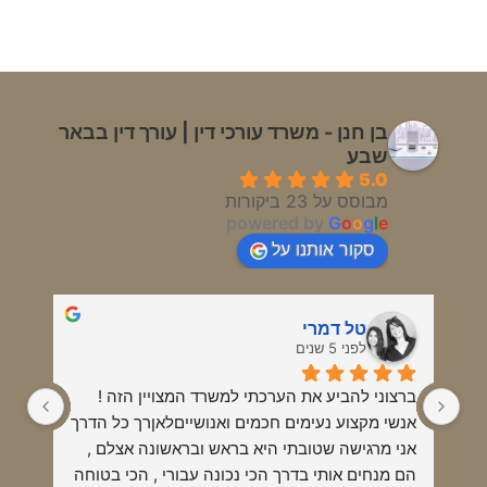
חזרה למאמרים
בן חנן - משרד עורכי דין | עורך דין בבאר
שבע
5.0
מבוסס על 23 ביקורות
powered by
G
o
o
g
l
e
סקור אותנו על
טל דמרי
לפני 5 שנים
ברצוני להביע את הערכתי למשרד המצויין הזה !
אנשי מקצוע נעימים חכמים ואנושייםלאןרך כל הדרך 
אני מרגישה שטובתי היא בראש ובראשונה אצלם , 
הם מנחים אותי בדרך הכי נכונה עבורי , הכי בטוחה 